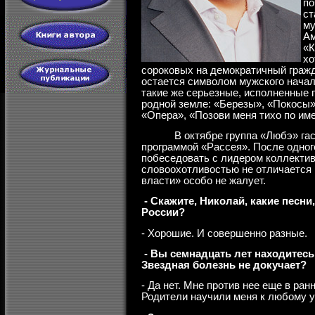
по
ст
му
Ам
«К
хо
сороковых на демократичный гражд
остается символом мужского начал
такие же серьезные, исполненные 
родной земле:
«
Березы
», «Покосы
»
«Опера», «
Позови меня тихо по им
В октябре группа «Любэ» га
программой «Рассея». После одног
побеседовать с лидером коллектива
словоохотливостью не отличается 
власти» особо не жалует.
- Скажите, Николай, какие песн
России?
- Хорошие. И совершенно разные.
- Вы семнадцать лет находитесь
Звездная болезнь не докучает?
- Да нет. Мне против нее еще в ра
Родители научили меня к любому у