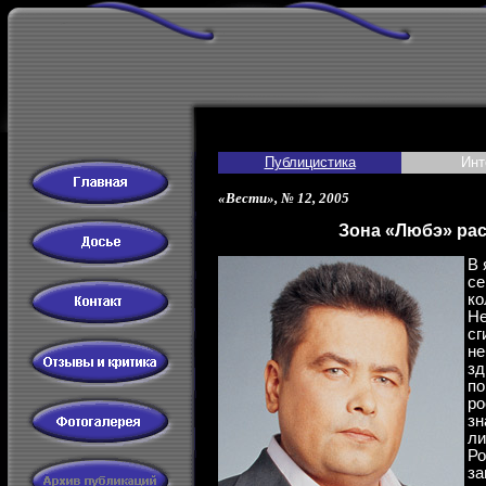
Публицистика
Инт
«Вести», № 12, 2005
Зона «Любэ» рас
В 
се
ко
Не
сг
не
зд
по
ро
зн
ли
Ро
за