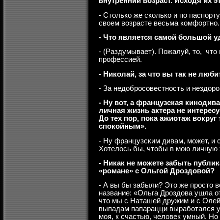
внутренний возраст. Исходя их э
- Столько же сколько и по паспорту
своем возрасте весьма комфортно.
- Что является самой большой у
- (Раздумывает). Пожалуй, то, что
профессией.
- Николай, за что вы так не люб
- За недобросовестность и нездоро
- Ну вот, а французская кинодив
личная жизнь актера не интересуе
До тех пор, пока ажиотаж вокруг
спокойным».
- Ну французским дивам, может, и с
Хотелось бы, чтобы в мою личную ж
- Никак не можете забыть публи
«романе» с Ольгой Дроздовой?
- А вы бы забыли? Это же просто в
название: «Ольга Дроздова ушла от
что мы с Наташей дружим и с Олей
выпадам папарацци выработался у
моя, к счастью, человек умный. Но