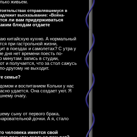
олько живьем.
стоятельствах отправлявшемуся в
надлежит высказывание: «Война-
тся ли вам придерживаться
Каким блюдам отдаете
жаю китайскую кухню. А нормальный
ся при гастрольной жизни,
ит в поездах и самолетах? С утра у
ие дня нет времени поесть по-
о минутам: запись в студии,
от и получается, что за стол сажусь
 по-другому не выходит.
те семье?
А домом и воспитанием Кольки у нас
асно удается. Она создает уют. Я
шнему очагу.
шему сыну от первого брака,
чаровательной дочки. А я, стало
ого человека имеется свой