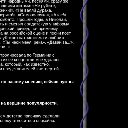
чти народными, песнями, сразу же
авшими хитами: «Не рубите,
жики!», «Не валяй дурака,
ерика!», «Самоволочка», «Атас!»,
омбат». Прошли годы, а Николай,
ть и сменил солдатскую униформу
анский прикид, по- прежнему
а на российской сцене и песни поет
глубокого патриотизма и любви к
,
«
Ты неси меня, река
», «
Давай за...
»,
ени
..».
стролировала по Германии с
о из ее концертов мне удалось
, который, как известно,
и представителей «четвертой
и, по вашему мнению, сейчас нужны
 на вершине популярности.
ннем детстве прививку сделали.
спеху относиться спокойно.