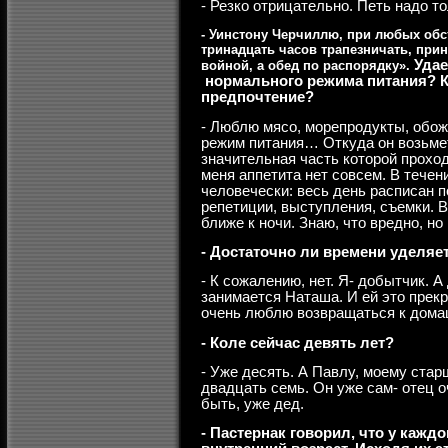
- Резко отрицательно. Петь надо т
- Уинстону Черчиллю, при любых об
тринадцать часов трапезничать, при
Удае
войной, а обед по распорядку».
нормального режима питания? 
предпочтение?
- Люблю мясо, морепродукты, обо
режим питания… Откуда он возьмет
значительная часть которой проход
меня аппетита нет совсем. В течен
человечески: весь день расписан п
репетиции, выступления, съемки. В
ближе к ночи. Знаю, что вредно, но
- Достаточно ли времени уделяе
- К сожалению, нет. Я- добытчик. 
занимается Наташа. И ей это прекр
очень люблю возвращаться к дома
- Коле сейчас девять лет?
- Уже десять. А Павлу, моему стар
двадцать семь. Он уже сам- отец о
быть, уже дед.
- Пастернак говорил, что у кажд