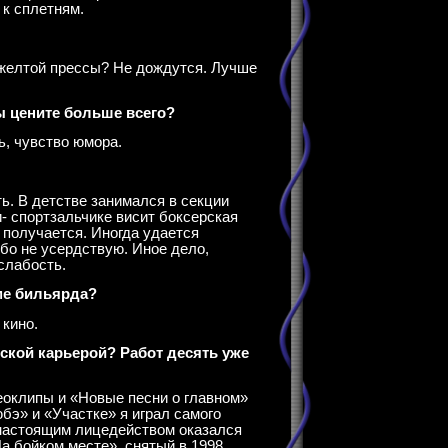
 к сплетням.
желтой прессы? Не дождутся. Лучше
ы цените больше всего?
ь, чувство юмора.
ть. В детстве занимался в секции
и- спортзальчике висит боксерская
 по­лучается. Иногда удается
бо не усердствую. Иное дело,
слабость.
оме бильярда?
кино.
ерской карьерой? Работ десять уже
деоклипы и «Новые песни о главном»
юбэ» и «Участке» я играл самого
, настоящим лицедейством оказался
 бойком месте», снятый в 1998