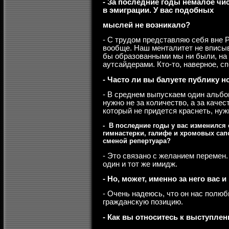
- За последние годы немалое чи
в эмиграции. У вас подобных
мыслей не возникало?
- С трудом представляю себя вне 
вообще. Наш менталитет не вписыв
бы образованными мы ни были, на
аутсайдерами. Кто-то, наверное, сп
- Часто ли вы балуете публику
- В среднем выпускаем один альбом
нужно не за количество, а за качес
который не придется краснеть, нуж
- В последние годы у вас изменился
гимнастерки, галифе и хромовых сапо
сменой репертуара?
- Это связано с желанием перемен
один и тот же имидж.
- Но, может, именно за него вас
- Очень надеюсь, что он нас полю
гражданскую позицию.
- Как вы относитесь к выступл