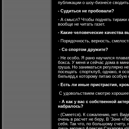
публикации о шоу-бизнесе сводить
- Судиться не пробовали?
- А смысл?
Чтобы поднять тиражи 
вообще не читать газет.
- Какие человеческие качества в
- Порядочность, верность, смелост
- Со спортом дружите?
- Не особо. Я рано научился плава
бокса. У меня и сейчас дома в мин
груша. Но заниматься регулярно не
посещать спортклуб, однако, я осо
бильярд,к которому питаю особую 
- Есть ли иные пристрастия, кр
С удовольствием смотрю хорошее 
- А как у вас с собственной акт
набралось?
- (Смеется). К сожалению, нет. Ви
очень в расчет не беру. В 'Зоне «Л
себя. Так что, по большому счету
лишь мюзикл Алексея Сахарова «На