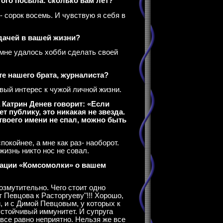
того посыла: сколько вам лет?
- сорок восемь. И чувствую я себя в
дачей в вашей жизни?
 мне удалось хобби сделать своей
ите нашего брата, журналиста?
вый интерес к чужой личной жизни.
а Катрин Денев говорит: «Если
т публику, это никакая не звезда.
 твоего имени не спал, можно быть
покойнее, а мне как раз- наоборот.
изнь никто нос не совал.
кации «Комсомолки» о вашем
озмутительно. Чего стоит одно
 Певцова к Расторгуеву"!!! Хорошо,
, и с Димой Певцовым, у которых к
стойчивый иммунитет. И супруга
 все равно неприятно. Нельзя же все