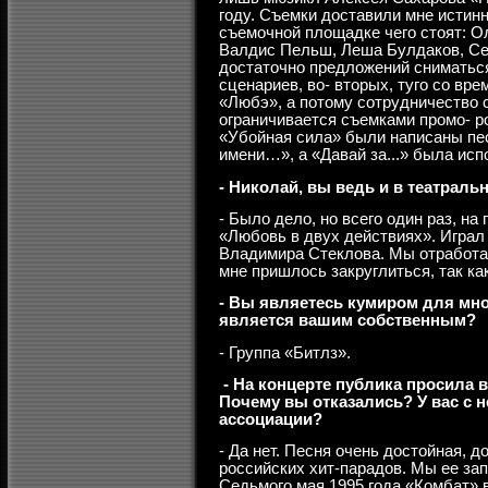
году. Съемки доставили мне истин
съемочной площадке чего стоят: О
Валдис Пельш, Леша Булдаков, Се
достаточно предложений сниматься
сценариев, во- вторых, туго со вр
«Любэ», а потому сотрудничество 
ограничивается съемками промо- р
«Убойная сила» были написаны пес
имени…», а «Давай за...» была ис
- Николай, вы ведь и в театраль
- Было дело, но всего один раз, на
«Любовь в двух действиях». Играл
Владимира Стеклова. Мы отработал
мне пришлось закруглиться, так ка
- Вы являетесь кумиром для мно
является вашим собственным?
- Группа «Битлз».
- На концерте публика просила 
Почему вы отказались? У вас с 
ассоциации?
- Да нет. Песня очень достойная, 
российских хит-парадов. Мы ее за
Седьмого мая 1995 года «Комбат» 