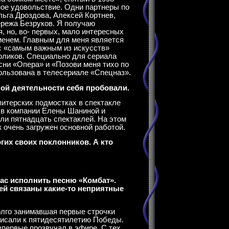
ное удовольствие. Одни партнеры по
льга Дроздова, Алексей Кортнев,
режа Безруков. Я получаю
, но, во- первых, мало интересных
еменем. Главным для меня является
с «самым важным из искусств»
оликов. Специально для сериала
ни «Опера» и «Позови меня тихо по
пользована в телесериале «Спецназ».
ной деятельности себя пробовали.
 питерских подмостках в спектакле
 в компании Елены Шаниной и
и пятнадцать спектаклей. На этом
к очень загружен основной работой.
гих своих поклонников. А кто
вас исполнить песню «Комбат».
ней связаны какие-то неприятные
долго занимавшая первые строчки
писали к пятидесятилетию Победы.
впервые прозвучал в эфире. С тех