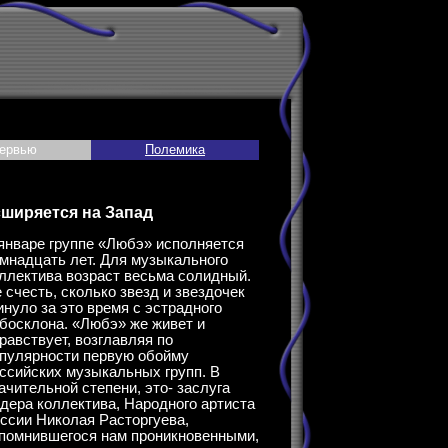
ервью
Полемика
ширяется на Запад
январе группе «Любэ» исполняется
мнадцать лет. Для музыкального
ллектива возраст весьма солидный.
 счесть, сколько звезд и звездочек
инуло за это время с эстрадного
босклона. «Любэ» же живет и
равствует, возглавляя по
пулярности первую обойму
ссийских музыкальных групп. В
ачительной степени, это- заслуга
дера коллектива, Народного артиста
ссии Николая Расторгуева,
помнившегося нам проникновенными,